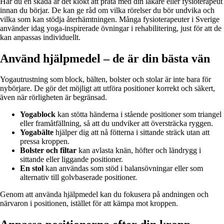
Har du en skada är det klokt att prata med din läkare eller fysioterapeut
innan du börjar. De kan ge råd om vilka rörelser du bör undvika och
vilka som kan stödja återhämtningen. Många fysioterapeuter i Sverige
använder idag yoga-inspirerade övningar i rehabilitering, just för att de
kan anpassas individuellt.
Använd hjälpmedel – de är din bästa vän
Yogautrustning som block, bälten, bolster och stolar är inte bara för
nybörjare. De gör det möjligt att utföra positioner korrekt och säkert,
även när rörligheten är begränsad.
Yogablock
kan stötta händerna i stående positioner som triangel
eller framåtfällning, så att du undviker att översträcka ryggen.
Yogabälte
hjälper dig att nå fötterna i sittande sträck utan att
pressa kroppen.
Bolster och filtar
kan avlasta knän, höfter och ländrygg i
sittande eller liggande positioner.
En stol
kan användas som stöd i balansövningar eller som
alternativ till golvbaserade positioner.
Genom att använda hjälpmedel kan du fokusera på andningen och
närvaron i positionen, istället för att kämpa mot kroppen.