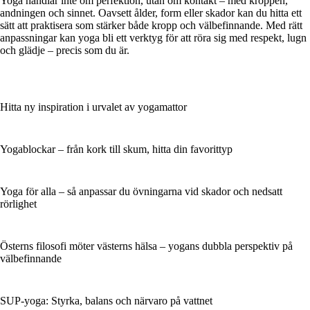
Yoga handlar inte om perfektion, utan om kontakt – med kroppen,
andningen och sinnet. Oavsett ålder, form eller skador kan du hitta ett
sätt att praktisera som stärker både kropp och välbefinnande. Med rätt
anpassningar kan yoga bli ett verktyg för att röra sig med respekt, lugn
och glädje – precis som du är.
Hitta ny inspiration i urvalet av yogamattor
Yogablockar – från kork till skum, hitta din favorittyp
Yoga för alla – så anpassar du övningarna vid skador och nedsatt
rörlighet
Österns filosofi möter västerns hälsa – yogans dubbla perspektiv på
välbefinnande
SUP-yoga: Styrka, balans och närvaro på vattnet