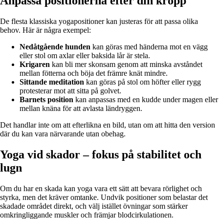
Anpassa positionerna efter din kropp
De flesta klassiska yogapositioner kan justeras för att passa olika
behov. Här är några exempel:
Nedåtgående hunden
kan göras med händerna mot en vägg
eller stol om axlar eller baksida lår är stela.
Krigaren
kan bli mer skonsam genom att minska avståndet
mellan fötterna och böja det främre knät mindre.
Sittande meditation
kan göras på stol om höfter eller rygg
protesterar mot att sitta på golvet.
Barnets position
kan anpassas med en kudde under magen eller
mellan knäna för att avlasta ländryggen.
Det handlar inte om att efterlikna en bild, utan om att hitta den version
där du kan vara närvarande utan obehag.
Yoga vid skador – fokus på stabilitet och
lugn
Om du har en skada kan yoga vara ett sätt att bevara rörlighet och
styrka, men det kräver omtanke. Undvik positioner som belastar det
skadade området direkt, och välj istället övningar som stärker
omkringliggande muskler och främjar blodcirkulationen.