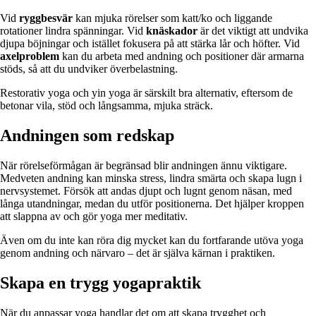
Vid
ryggbesvär
kan mjuka rörelser som katt/ko och liggande
rotationer lindra spänningar. Vid
knäskador
är det viktigt att undvika
djupa böjningar och istället fokusera på att stärka lår och höfter. Vid
axelproblem
kan du arbeta med andning och positioner där armarna
stöds, så att du undviker överbelastning.
Restorativ yoga och yin yoga är särskilt bra alternativ, eftersom de
betonar vila, stöd och långsamma, mjuka sträck.
Andningen som redskap
När rörelseförmågan är begränsad blir andningen ännu viktigare.
Medveten andning kan minska stress, lindra smärta och skapa lugn i
nervsystemet. Försök att andas djupt och lugnt genom näsan, med
långa utandningar, medan du utför positionerna. Det hjälper kroppen
att slappna av och gör yoga mer meditativ.
Även om du inte kan röra dig mycket kan du fortfarande utöva yoga
genom andning och närvaro – det är själva kärnan i praktiken.
Skapa en trygg yogapraktik
När du anpassar yoga handlar det om att skapa trygghet och