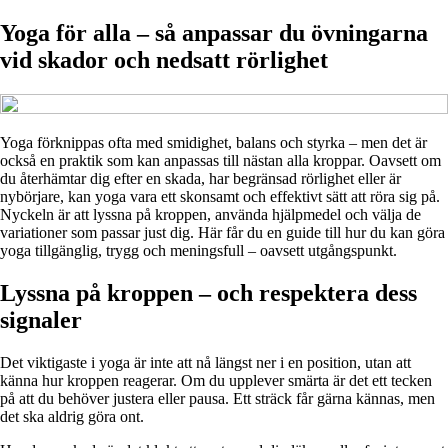
Yoga för alla – så anpassar du övningarna
vid skador och nedsatt rörlighet
Yoga förknippas ofta med smidighet, balans och styrka – men det är
också en praktik som kan anpassas till nästan alla kroppar. Oavsett om
du återhämtar dig efter en skada, har begränsad rörlighet eller är
nybörjare, kan yoga vara ett skonsamt och effektivt sätt att röra sig på.
Nyckeln är att lyssna på kroppen, använda hjälpmedel och välja de
variationer som passar just dig. Här får du en guide till hur du kan göra
yoga tillgänglig, trygg och meningsfull – oavsett utgångspunkt.
Lyssna på kroppen – och respektera dess
signaler
Det viktigaste i yoga är inte att nå längst ner i en position, utan att
känna hur kroppen reagerar. Om du upplever smärta är det ett tecken
på att du behöver justera eller pausa. Ett sträck får gärna kännas, men
det ska aldrig göra ont.