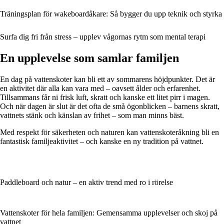
Träningsplan för wakeboardåkare: Så bygger du upp teknik och styrka
Surfa dig fri från stress – upplev vågornas rytm som mental terapi
En upplevelse som samlar familjen
En dag på vattenskoter kan bli ett av sommarens höjdpunkter. Det är
en aktivitet där alla kan vara med – oavsett ålder och erfarenhet.
Tillsammans får ni frisk luft, skratt och kanske ett litet pirr i magen.
Och när dagen är slut är det ofta de små ögonblicken – barnens skratt,
vattnets stänk och känslan av frihet – som man minns bäst.
Med respekt för säkerheten och naturen kan vattenskoteråkning bli en
fantastisk familjeaktivitet – och kanske en ny tradition på vattnet.
Paddleboard och natur – en aktiv trend med ro i rörelse
Vattenskoter för hela familjen: Gemensamma upplevelser och skoj på
vattnet