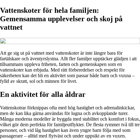
Vattenskoter för hela familjen:
Gemensamma upplevelser och skoj på
vattnet
Att ge sig ut på vattnet med vattenskoter är inte längre bara för
fartälskare och äventyrslystna. Allt fler familjer upptäcker glädjen i att
tillsammans uppleva friheten, farten och gemenskapen som en
vattenskoter kan erbjuda. Med rätt förberedelser och respekt för
säkerheten kan det bli en aktivitet som passar både barn och vuxna –
fylld av skratt, sol och minnen för livet.
En aktivitet för alla åldrar
Vattenskotrar förknippas ofta med hög hastighet och adrenalinkickar,
men de kan lika gärna användas för lugna och avkopplande turer.
Många moderna modeller är byggda med stabilitet och komfort i fokus,
vilket gör dem perfekta för familjeutflykter. De flesta rymmer två till tre
personer, och vid låg hastighet kan även yngre barn följa med som
passagerare – alltid med flytväst och under uppsikt av en vuxen.