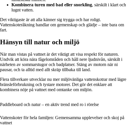
Kombinera turen med bad eller snorkling
, särskilt i klart och
lugnt vatten.
Det viktigaste är att alla känner sig trygga och har roligt.
Vattenskoteråkning handlar om gemenskap och glädje – inte bara om
fart.
Hänsyn till natur och miljö
När man vistas på vattnet är det viktigt att visa respekt för naturen.
Undvik att köra nära fågelområden och håll nere ljudnivån, särskilt i
närheten av sommarstugor och badplatser. Stäng av motorn när ni
pausar, och ta alltid med allt skräp tillbaka till land.
Flera tillverkare utvecklar nu mer miljövänliga vattenskotrar med lägre
bränsleförbrukning och tystare motorer. Det gör det enklare att
kombinera nöje på vattnet med omtanke om miljön.
Paddleboard och natur – en aktiv trend med ro i rörelse
Vattenskoter för hela familjen: Gemensamma upplevelser och skoj på
vattnet