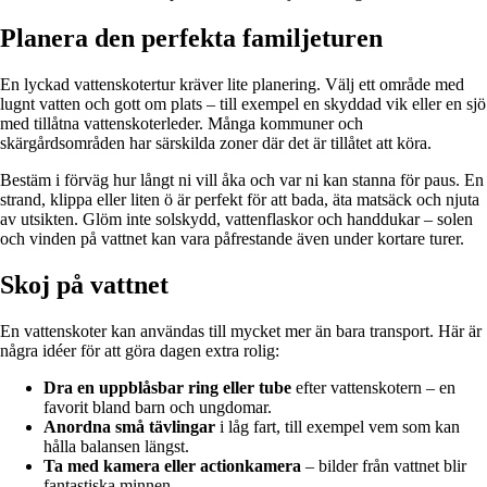
Planera den perfekta familjeturen
En lyckad vattenskotertur kräver lite planering. Välj ett område med
lugnt vatten och gott om plats – till exempel en skyddad vik eller en sjö
med tillåtna vattenskoterleder. Många kommuner och
skärgårdsområden har särskilda zoner där det är tillåtet att köra.
Bestäm i förväg hur långt ni vill åka och var ni kan stanna för paus. En
strand, klippa eller liten ö är perfekt för att bada, äta matsäck och njuta
av utsikten. Glöm inte solskydd, vattenflaskor och handdukar – solen
och vinden på vattnet kan vara påfrestande även under kortare turer.
Skoj på vattnet
En vattenskoter kan användas till mycket mer än bara transport. Här är
några idéer för att göra dagen extra rolig:
Dra en uppblåsbar ring eller tube
efter vattenskotern – en
favorit bland barn och ungdomar.
Anordna små tävlingar
i låg fart, till exempel vem som kan
hålla balansen längst.
Ta med kamera eller actionkamera
– bilder från vattnet blir
fantastiska minnen.