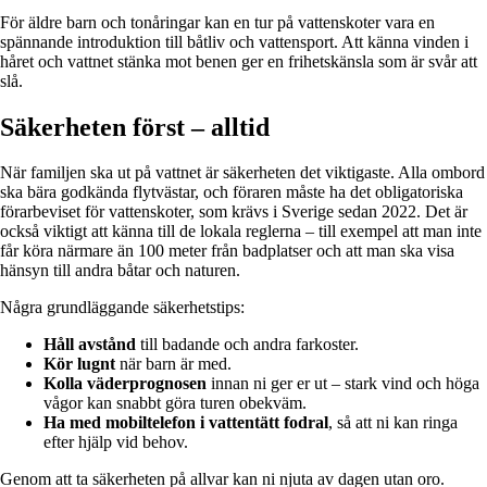
För äldre barn och tonåringar kan en tur på vattenskoter vara en
spännande introduktion till båtliv och vattensport. Att känna vinden i
håret och vattnet stänka mot benen ger en frihetskänsla som är svår att
slå.
Säkerheten först – alltid
När familjen ska ut på vattnet är säkerheten det viktigaste. Alla ombord
ska bära godkända flytvästar, och föraren måste ha det obligatoriska
förarbeviset för vattenskoter, som krävs i Sverige sedan 2022. Det är
också viktigt att känna till de lokala reglerna – till exempel att man inte
får köra närmare än 100 meter från badplatser och att man ska visa
hänsyn till andra båtar och naturen.
Några grundläggande säkerhetstips:
Håll avstånd
till badande och andra farkoster.
Kör lugnt
när barn är med.
Kolla väderprognosen
innan ni ger er ut – stark vind och höga
vågor kan snabbt göra turen obekväm.
Ha med mobiltelefon i vattentätt fodral
, så att ni kan ringa
efter hjälp vid behov.
Genom att ta säkerheten på allvar kan ni njuta av dagen utan oro.