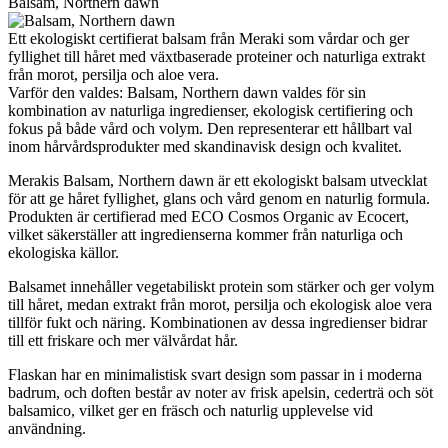
Balsam, Northern dawn
Ett ekologiskt certifierat balsam från Meraki som vårdar och ger
fyllighet till håret med växtbaserade proteiner och naturliga extrakt
från morot, persilja och aloe vera.
Varför den valdes: Balsam, Northern dawn valdes för sin
kombination av naturliga ingredienser, ekologisk certifiering och
fokus på både vård och volym. Den representerar ett hållbart val
inom hårvårdsprodukter med skandinavisk design och kvalitet.
Merakis Balsam, Northern dawn är ett ekologiskt balsam utvecklat
för att ge håret fyllighet, glans och vård genom en naturlig formula.
Produkten är certifierad med ECO Cosmos Organic av Ecocert,
vilket säkerställer att ingredienserna kommer från naturliga och
ekologiska källor.
Balsamet innehåller vegetabiliskt protein som stärker och ger volym
till håret, medan extrakt från morot, persilja och ekologisk aloe vera
tillför fukt och näring. Kombinationen av dessa ingredienser bidrar
till ett friskare och mer välvårdat hår.
Flaskan har en minimalistisk svart design som passar in i moderna
badrum, och doften består av noter av frisk apelsin, cederträ och söt
balsamico, vilket ger en fräsch och naturlig upplevelse vid
användning.