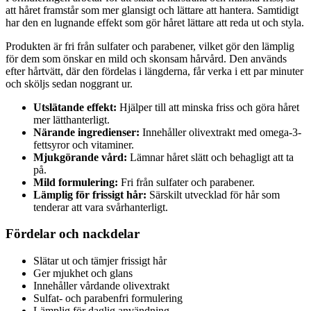
att håret framstår som mer glansigt och lättare att hantera. Samtidigt
har den en lugnande effekt som gör håret lättare att reda ut och styla.
Produkten är fri från sulfater och parabener, vilket gör den lämplig
för dem som önskar en mild och skonsam hårvård. Den används
efter hårtvätt, där den fördelas i längderna, får verka i ett par minuter
och sköljs sedan noggrant ur.
Utslätande effekt:
Hjälper till att minska friss och göra håret
mer lätthanterligt.
Närande ingredienser:
Innehåller olivextrakt med omega-3-
fettsyror och vitaminer.
Mjukgörande vård:
Lämnar håret slätt och behagligt att ta
på.
Mild formulering:
Fri från sulfater och parabener.
Lämplig för frissigt hår:
Särskilt utvecklad för hår som
tenderar att vara svårhanterligt.
Fördelar och nackdelar
Slätar ut och tämjer frissigt hår
Ger mjukhet och glans
Innehåller vårdande olivextrakt
Sulfat- och parabenfri formulering
Lämplig för daglig användning