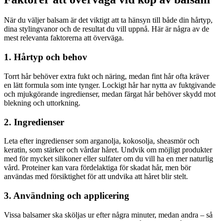
När du väljer balsam är det viktigt att ta hänsyn till både din hårtyp,
dina stylingvanor och de resultat du vill uppnå. Här är några av de
mest relevanta faktorerna att överväga.
1. Hårtyp och behov
Torrt hår behöver extra fukt och näring, medan fint hår ofta kräver
en lätt formula som inte tynger. Lockigt hår har nytta av fuktgivande
och mjukgörande ingredienser, medan färgat hår behöver skydd mot
blekning och uttorkning.
2. Ingredienser
Leta efter ingredienser som arganolja, kokosolja, sheasmör och
keratin, som stärker och vårdar håret. Undvik om möjligt produkter
med för mycket silikoner eller sulfater om du vill ha en mer naturlig
vård. Proteiner kan vara fördelaktiga för skadat hår, men bör
användas med försiktighet för att undvika att håret blir stelt.
3. Användning och applicering
Vissa balsamer ska sköljas ur efter några minuter, medan andra – så