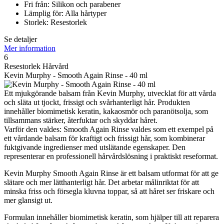
Fri från: Silikon och parabener
Lämplig för: Alla hårtyper
Storlek: Resestorlek
Se detaljer
Mer information
6
Resestorlek Hårvård
Kevin Murphy - Smooth Again Rinse - 40 ml
Ett mjukgörande balsam från Kevin Murphy, utvecklat för att vårda
och släta ut tjockt, frissigt och svårhanterligt hår. Produkten
innehåller biomimetisk keratin, kakaosmör och paranötsolja, som
tillsammans stärker, återfuktar och skyddar håret.
Varför den valdes: Smooth Again Rinse valdes som ett exempel på
ett vårdande balsam för kraftigt och frissigt hår, som kombinerar
fuktgivande ingredienser med utslätande egenskaper. Den
representerar en professionell hårvårdslösning i praktiskt reseformat.
Kevin Murphy Smooth Again Rinse är ett balsam utformat för att ge
slätare och mer lätthanterligt hår. Det arbetar målinriktat för att
minska friss och försegla kluvna toppar, så att håret ser friskare och
mer glansigt ut.
Formulan innehåller biomimetisk keratin, som hjälper till att reparera