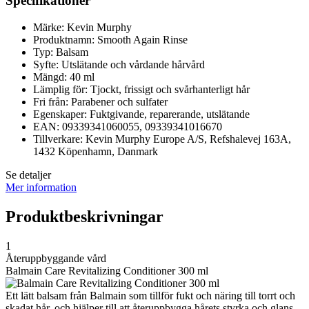
Specifikationer
Märke: Kevin Murphy
Produktnamn: Smooth Again Rinse
Typ: Balsam
Syfte: Utslätande och vårdande hårvård
Mängd: 40 ml
Lämplig för: Tjockt, frissigt och svårhanterligt hår
Fri från: Parabener och sulfater
Egenskaper: Fuktgivande, reparerande, utslätande
EAN: 09339341060055, 09339341016670
Tillverkare: Kevin Murphy Europe A/S, Refshalevej 163A,
1432 Köpenhamn, Danmark
Se detaljer
Mer information
Produktbeskrivningar
1
Återuppbyggande vård
Balmain Care Revitalizing Conditioner 300 ml
Ett lätt balsam från Balmain som tillför fukt och näring till torrt och
skadat hår, och hjälper till att återuppbygga hårets styrka och glans.