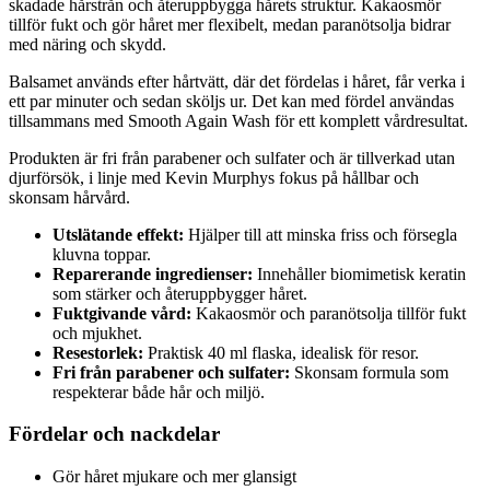
skadade hårstrån och återuppbygga hårets struktur. Kakaosmör
tillför fukt och gör håret mer flexibelt, medan paranötsolja bidrar
med näring och skydd.
Balsamet används efter hårtvätt, där det fördelas i håret, får verka i
ett par minuter och sedan sköljs ur. Det kan med fördel användas
tillsammans med Smooth Again Wash för ett komplett vårdresultat.
Produkten är fri från parabener och sulfater och är tillverkad utan
djurförsök, i linje med Kevin Murphys fokus på hållbar och
skonsam hårvård.
Utslätande effekt:
Hjälper till att minska friss och försegla
kluvna toppar.
Reparerande ingredienser:
Innehåller biomimetisk keratin
som stärker och återuppbygger håret.
Fuktgivande vård:
Kakaosmör och paranötsolja tillför fukt
och mjukhet.
Resestorlek:
Praktisk 40 ml flaska, idealisk för resor.
Fri från parabener och sulfater:
Skonsam formula som
respekterar både hår och miljö.
Fördelar och nackdelar
Gör håret mjukare och mer glansigt