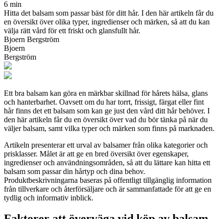
6 min
Hitta det balsam som passar bäst för ditt hår. I den här artikeln får du
en översikt över olika typer, ingredienser och märken, så att du kan
välja rätt vård för ett friskt och glansfullt hår.
Bjoern Bergström
Bjoern
Bergström
Ett bra balsam kan göra en märkbar skillnad för hårets hälsa, glans
och hanterbarhet. Oavsett om du har torrt, frissigt, färgat eller fint
hår finns det ett balsam som kan ge just den vård ditt hår behöver. I
den här artikeln får du en översikt över vad du bör tänka på när du
väljer balsam, samt vilka typer och märken som finns på marknaden.
Artikeln presenterar ett urval av balsamer från olika kategorier och
prisklasser. Målet är att ge en bred översikt över egenskaper,
ingredienser och användningsområden, så att du lättare kan hitta ett
balsam som passar din hårtyp och dina behov.
Produktbeskrivningarna baseras på offentligt tillgänglig information
från tillverkare och återförsäljare och är sammanfattade för att ge en
tydlig och informativ inblick.
Faktorer att överväga vid köp av balsam