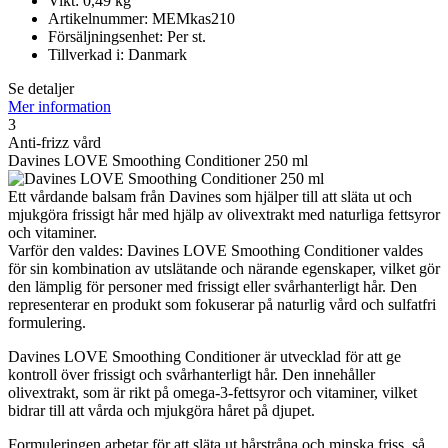
Vikt: 0,49 kg
Artikelnummer: MEMkas210
Försäljningsenhet: Per st.
Tillverkad i: Danmark
Se detaljer
Mer information
3
Anti-frizz vård
Davines LOVE Smoothing Conditioner 250 ml
Ett vårdande balsam från Davines som hjälper till att släta ut och
mjukgöra frissigt hår med hjälp av olivextrakt med naturliga fettsyror
och vitaminer.
Varför den valdes: Davines LOVE Smoothing Conditioner valdes
för sin kombination av utslätande och närande egenskaper, vilket gör
den lämplig för personer med frissigt eller svårhanterligt hår. Den
representerar en produkt som fokuserar på naturlig vård och sulfatfri
formulering.
Davines LOVE Smoothing Conditioner är utvecklad för att ge
kontroll över frissigt och svårhanterligt hår. Den innehåller
olivextrakt, som är rikt på omega-3-fettsyror och vitaminer, vilket
bidrar till att vårda och mjukgöra håret på djupet.
Formuleringen arbetar för att släta ut hårstråna och minska friss, så