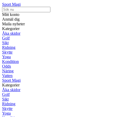
Sport Magi
Mitt konto
Anmäl dig
Maila nyheter
Kategorier
Åka skidor
Golf
Sikt
Ridning
Skytte
Yoga
Kondition
Odds
Näring
Vatten
Sport Magi
Kategorier
Åka skidor
Golf
Sikt
Ridning
Skytte
Yoga