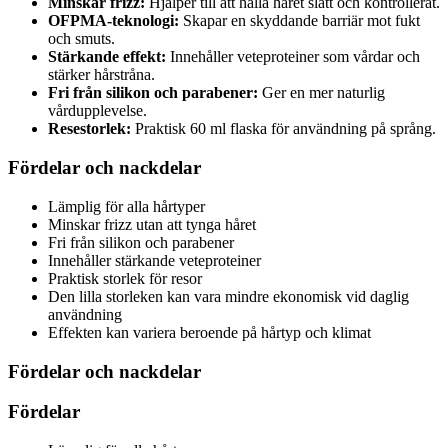
Minskar frizz:
Hjälper till att hålla håret slätt och kontrollerat.
OFPMA-teknologi:
Skapar en skyddande barriär mot fukt
och smuts.
Stärkande effekt:
Innehåller veteproteiner som vårdar och
stärker hårstråna.
Fri från silikon och parabener:
Ger en mer naturlig
vårdupplevelse.
Resestorlek:
Praktisk 60 ml flaska för användning på språng.
Fördelar och nackdelar
Lämplig för alla hårtyper
Minskar frizz utan att tynga håret
Fri från silikon och parabener
Innehåller stärkande veteproteiner
Praktisk storlek för resor
Den lilla storleken kan vara mindre ekonomisk vid daglig
användning
Effekten kan variera beroende på hårtyp och klimat
Fördelar och nackdelar
Fördelar