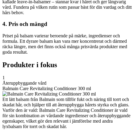
kallade leave-in-balsamer – stannar kvar i håret och ger långvarig
vård. Fundera på vilken rutin som passar bäst för din vardag och ditt
hårs behov.
4. Pris och mängd
Priset på balsam varierar beroende på märke, ingredienser och
formula. Ett dyrare balsam kan vara mer koncentrerat och därmed
räcka längre, men det finns också många prisvärda produkter med
goda resultat.
Produkter i fokus
1
Återuppbyggande vård
Balmain Care Revitalizing Conditioner 300 ml
Ett lätt balsam från Balmain som tillför fukt och näring till torrt och
skadat hår, och hjälper till att återuppbygga hårets styrka och glans.
Varför den är vald: Balmain Care Revitalizing Conditioner är vald
för sin kombination av vårdande ingredienser och återuppbyggande
egenskaper, vilket gör den relevant i jämförelse med andra
lyxbalsam för torrt och skadat hår.