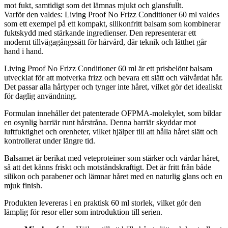
mot fukt, samtidigt som det lämnas mjukt och glansfullt.
Varför den valdes: Living Proof No Frizz Conditioner 60 ml valdes
som ett exempel på ett kompakt, silikonfritt balsam som kombinerar
fuktskydd med stärkande ingredienser. Den representerar ett
modernt tillvägagångssätt för hårvård, där teknik och lätthet går
hand i hand.
Living Proof No Frizz Conditioner 60 ml är ett prisbelönt balsam
utvecklat för att motverka frizz och bevara ett slätt och välvårdat hår.
Det passar alla hårtyper och tynger inte håret, vilket gör det idealiskt
för daglig användning.
Formulan innehåller det patenterade OFPMA-molekylet, som bildar
en osynlig barriär runt hårstråna. Denna barriär skyddar mot
luftfuktighet och orenheter, vilket hjälper till att hålla håret slätt och
kontrollerat under längre tid.
Balsamet är berikat med veteproteiner som stärker och vårdar håret,
så att det känns friskt och motståndskraftigt. Det är fritt från både
silikon och parabener och lämnar håret med en naturlig glans och en
mjuk finish.
Produkten levereras i en praktisk 60 ml storlek, vilket gör den
lämplig för resor eller som introduktion till serien.