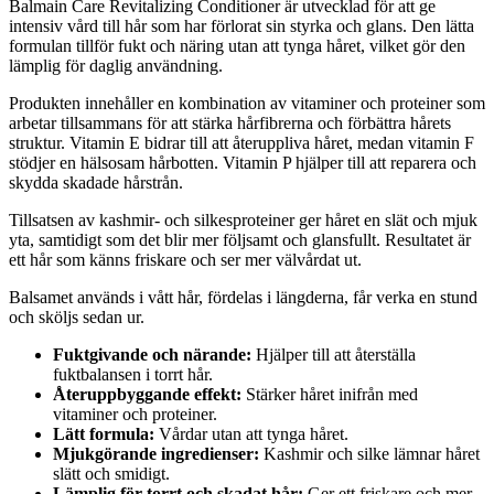
Balmain Care Revitalizing Conditioner är utvecklad för att ge
intensiv vård till hår som har förlorat sin styrka och glans. Den lätta
formulan tillför fukt och näring utan att tynga håret, vilket gör den
lämplig för daglig användning.
Produkten innehåller en kombination av vitaminer och proteiner som
arbetar tillsammans för att stärka hårfibrerna och förbättra hårets
struktur. Vitamin E bidrar till att återuppliva håret, medan vitamin F
stödjer en hälsosam hårbotten. Vitamin P hjälper till att reparera och
skydda skadade hårstrån.
Tillsatsen av kashmir- och silkesproteiner ger håret en slät och mjuk
yta, samtidigt som det blir mer följsamt och glansfullt. Resultatet är
ett hår som känns friskare och ser mer välvårdat ut.
Balsamet används i vått hår, fördelas i längderna, får verka en stund
och sköljs sedan ur.
Fuktgivande och närande:
Hjälper till att återställa
fuktbalansen i torrt hår.
Återuppbyggande effekt:
Stärker håret inifrån med
vitaminer och proteiner.
Lätt formula:
Vårdar utan att tynga håret.
Mjukgörande ingredienser:
Kashmir och silke lämnar håret
slätt och smidigt.
Lämplig för torrt och skadat hår:
Ger ett friskare och mer