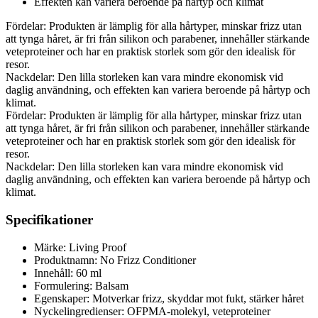
Effekten kan variera beroende på hårtyp och klimat
Fördelar: Produkten är lämplig för alla hårtyper, minskar frizz utan
att tynga håret, är fri från silikon och parabener, innehåller stärkande
veteproteiner och har en praktisk storlek som gör den idealisk för
resor.
Nackdelar: Den lilla storleken kan vara mindre ekonomisk vid
daglig användning, och effekten kan variera beroende på hårtyp och
klimat.
Fördelar: Produkten är lämplig för alla hårtyper, minskar frizz utan
att tynga håret, är fri från silikon och parabener, innehåller stärkande
veteproteiner och har en praktisk storlek som gör den idealisk för
resor.
Nackdelar: Den lilla storleken kan vara mindre ekonomisk vid
daglig användning, och effekten kan variera beroende på hårtyp och
klimat.
Specifikationer
Märke: Living Proof
Produktnamn: No Frizz Conditioner
Innehåll: 60 ml
Formulering: Balsam
Egenskaper: Motverkar frizz, skyddar mot fukt, stärker håret
Nyckelingredienser: OFPMA-molekyl, veteproteiner