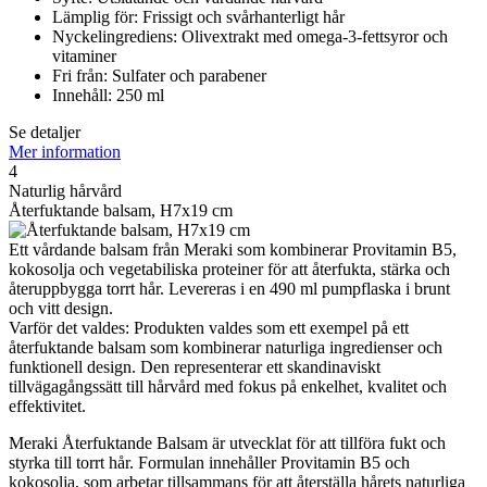
Lämplig för: Frissigt och svårhanterligt hår
Nyckelingrediens: Olivextrakt med omega-3-fettsyror och
vitaminer
Fri från: Sulfater och parabener
Innehåll: 250 ml
Se detaljer
Mer information
4
Naturlig hårvård
Återfuktande balsam, H7x19 cm
Ett vårdande balsam från Meraki som kombinerar Provitamin B5,
kokosolja och vegetabiliska proteiner för att återfukta, stärka och
återuppbygga torrt hår. Levereras i en 490 ml pumpflaska i brunt
och vitt design.
Varför det valdes: Produkten valdes som ett exempel på ett
återfuktande balsam som kombinerar naturliga ingredienser och
funktionell design. Den representerar ett skandinaviskt
tillvägagångssätt till hårvård med fokus på enkelhet, kvalitet och
effektivitet.
Meraki Återfuktande Balsam är utvecklat för att tillföra fukt och
styrka till torrt hår. Formulan innehåller Provitamin B5 och
kokosolja, som arbetar tillsammans för att återställa hårets naturliga