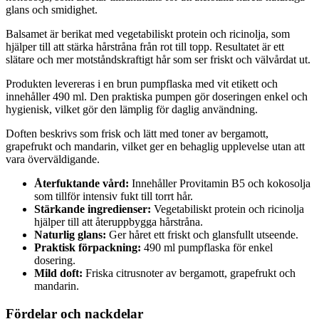
glans och smidighet.
Balsamet är berikat med vegetabiliskt protein och ricinolja, som
hjälper till att stärka hårstråna från rot till topp. Resultatet är ett
slätare och mer motståndskraftigt hår som ser friskt och välvårdat ut.
Produkten levereras i en brun pumpflaska med vit etikett och
innehåller 490 ml. Den praktiska pumpen gör doseringen enkel och
hygienisk, vilket gör den lämplig för daglig användning.
Doften beskrivs som frisk och lätt med toner av bergamott,
grapefrukt och mandarin, vilket ger en behaglig upplevelse utan att
vara överväldigande.
Återfuktande vård:
Innehåller Provitamin B5 och kokosolja
som tillför intensiv fukt till torrt hår.
Stärkande ingredienser:
Vegetabiliskt protein och ricinolja
hjälper till att återuppbygga hårstråna.
Naturlig glans:
Ger håret ett friskt och glansfullt utseende.
Praktisk förpackning:
490 ml pumpflaska för enkel
dosering.
Mild doft:
Friska citrusnoter av bergamott, grapefrukt och
mandarin.
Fördelar och nackdelar